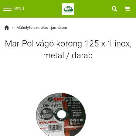


MENÜ

»
Műhelyfelszerelés - járműipar
Mar-Pol vágó korong 125 x 1 inox,
metal / darab