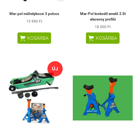
Mar-pol műhelykocsi 3 polcos
Mar-Pol krokodil emelő 2.5t
alacsony profilú
15 990 Ft
18 000 Ft


KOSÁRBA
KOSÁRBA
ÚJ