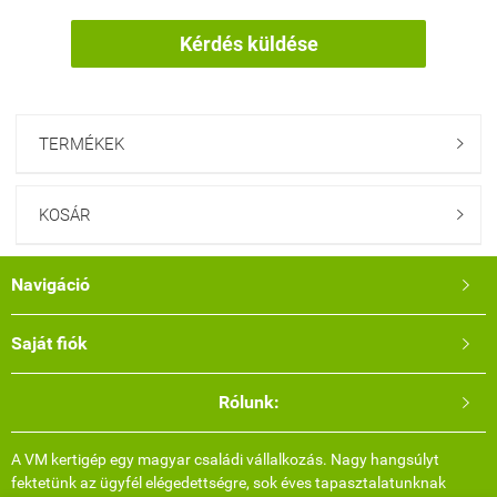
Kérdés küldése
TERMÉKEK

KOSÁR

Navigáció

Saját fiók

Rólunk:

A VM kertigép egy magyar családi vállalkozás. Nagy hangsúlyt
fektetünk az ügyfél elégedettségre, sok éves tapasztalatunknak