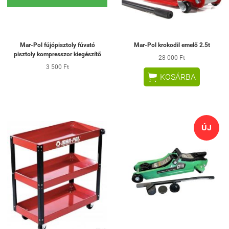
Mar-Pol fújópisztoly fúvató
Mar-Pol krokodil emelő 2.5t
pisztoly kompresszor kiegészítő
28 000 Ft
3 500 Ft

KOSÁRBA
ÚJ