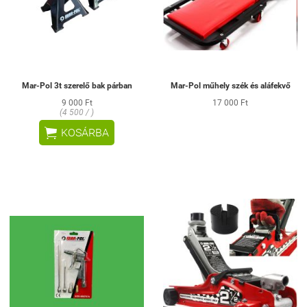
Mar-Pol 3t szerelő bak párban
Mar-Pol műhely szék és aláfekvő
9 000 Ft
17 000 Ft
(4 500 / )

KOSÁRBA