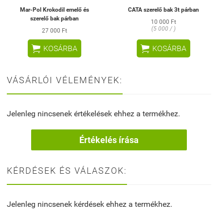
Mar-Pol Krokodil emelő és
CATA szerelő bak 3t párban
szerelő bak párban
10 000 Ft
(5 000 / )
27 000 Ft


KOSÁRBA
KOSÁRBA
VÁSÁRLÓI VÉLEMÉNYEK:
Jelenleg nincsenek értékelések ehhez a termékhez.
Értékelés írása
KÉRDÉSEK ÉS VÁLASZOK:
Jelenleg nincsenek kérdések ehhez a termékhez.