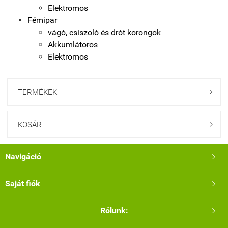
Elektromos
Fémipar
vágó, csiszoló és drót korongok
Akkumlátoros
Elektromos
TERMÉKEK

KOSÁR

Navigáció

Saját fiók

Rólunk:
