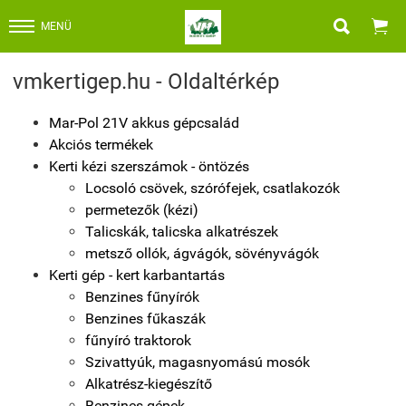


MENÜ
vmkertigep.hu - Oldaltérkép
Mar-Pol 21V akkus gépcsalád
Akciós termékek
Kerti kézi szerszámok - öntözés
Locsoló csövek, szórófejek, csatlakozók
permetezők (kézi)
Talicskák, talicska alkatrészek
metsző ollók, ágvágók, sövényvágók
Kerti gép - kert karbantartás
Benzines fűnyírók
Benzines fűkaszák
fűnyíró traktorok
Szivattyúk, magasnyomású mosók
Alkatrész-kiegészítő
Benzines gépek