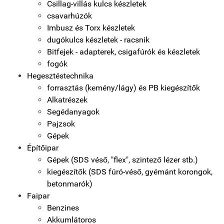
Csillag-villás kulcs készletek
csavarhúzók
Imbusz és Torx készletek
dugókulcs készletek - racsnik
Bitfejek - adapterek, csigafúrók és készletek
fogók
Hegesztéstechnika
forrasztás (kemény/lágy) és PB kiegészítők
Alkatrészek
Segédanyagok
Pajzsok
Gépek
Építőipar
Gépek (SDS véső, "flex", szintező lézer stb.)
kiegészítők (SDS fúró-véső, gyémánt korongok,
betonmarók)
Faipar
Benzines
Akkumlátoros