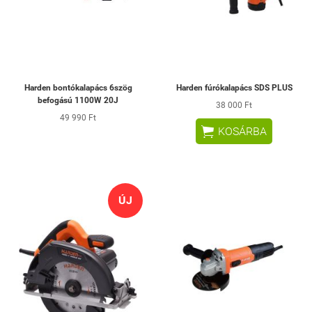
Harden bontókalapács 6szög
Harden fúrókalapács SDS PLUS
befogású 1100W 20J
38 000 Ft
49 990 Ft

KOSÁRBA
ÚJ