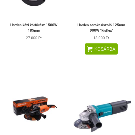
Harden kézi körfűrész 1500W
Harden sarokcsiszoló 125mm
185mm
900W "kisflex"
27 000 Ft
18 000 Ft

KOSÁRBA