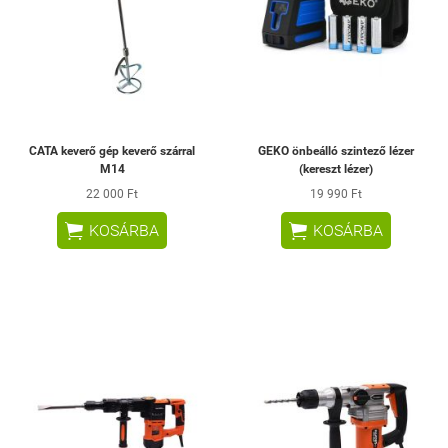
CATA keverő gép keverő szárral
GEKO önbeálló szintező lézer
M14
(kereszt lézer)
22 000 Ft
19 990 Ft


KOSÁRBA
KOSÁRBA