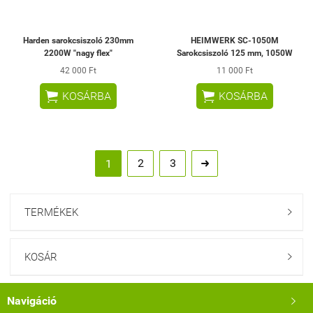
Harden sarokcsiszoló 230mm
HEIMWERK SC-1050M
2200W "nagy flex"
Sarokcsiszoló 125 mm, 1050W
42 000 Ft
11 000 Ft


KOSÁRBA
KOSÁRBA
2
3
1

TERMÉKEK

KOSÁR

Navigáció
