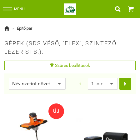


MENÜ

»
Építőipar
GÉPEK (SDS VÉSŐ, "FLEX", SZINTEZŐ
LÉZER STB.):
Szűrés beállítások



ÚJ