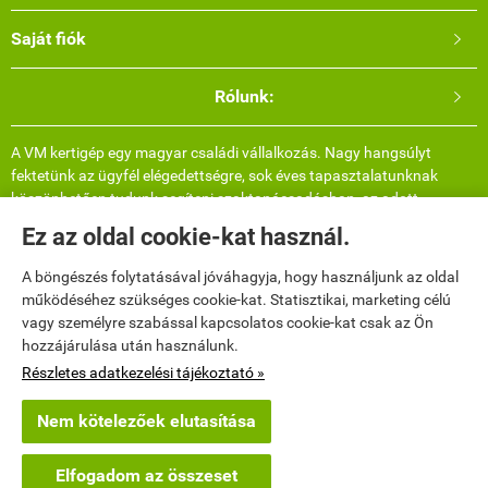
Saját fiók

Rólunk:

A VM kertigép egy magyar családi vállalkozás. Nagy hangsúlyt
fektetünk az ügyfél elégedettségre, sok éves tapasztalatunknak
köszönhetően tudunk segíteni szaktanácsadásban, az adott
termékről bővebb információval, felhasználási területtel és több
Ez az oldal cookie-kat használ.
képpel. Telefonos elérhetőségünkön hétvégén is lehet érdeklődni.
Valós, saját árukészlettel rendelkezünk így nincs meglepetés, azt
A böngészés folytatásával jóváhagyja, hogy használjunk az oldal
küldjük ami a képen van (ellenkező esetben mindenképpen
működéséhez szükséges cookie-kat. Statisztikai, marketing célú
egyeztetünk).
vagy személyre szabással kapcsolatos cookie-kat csak az Ön
hozzájárulása után használunk.
Elérhetőségek

Részletes adatkezelési tájékoztató »
Nem kötelezőek elutasítása
vmkertigep.hu -
Vincz Máté Csaba E.V.
-
ÁSZF
-
Adatkezelési tájékoztató
Elfogadom az összeset
Webáruház készítés
a StartÜzlettel.