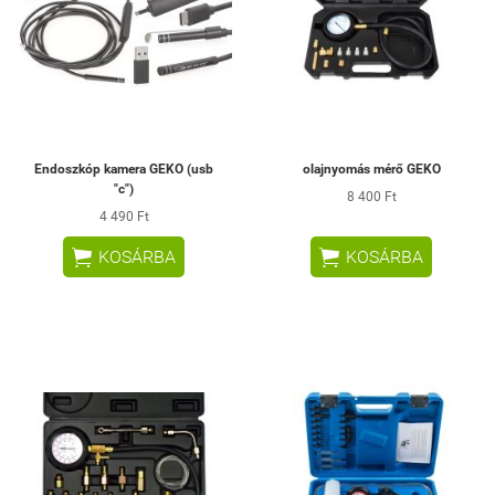
Endoszkóp kamera GEKO (usb
olajnyomás mérő GEKO
"c")
8 400 Ft
4 490 Ft


KOSÁRBA
KOSÁRBA