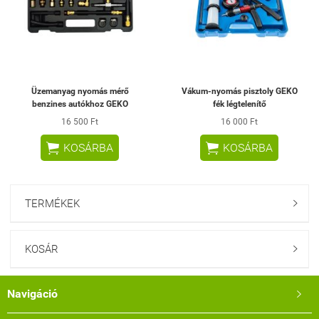
Üzemanyag nyomás mérő
Vákum-nyomás pisztoly GEKO
benzines autókhoz GEKO
fék légtelenítő
16 500 Ft
16 000 Ft


KOSÁRBA
KOSÁRBA
TERMÉKEK

KOSÁR

Navigáció
