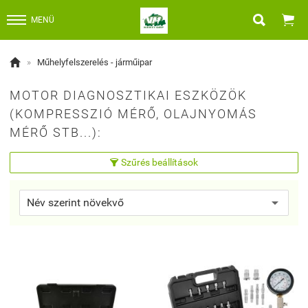


MENÜ

»
Műhelyfelszerelés - járműipar
MOTOR DIAGNOSZTIKAI ESZKÖZÖK
(KOMPRESSZIÓ MÉRŐ, OLAJNYOMÁS
MÉRŐ STB...):
Szűrés beállítások
