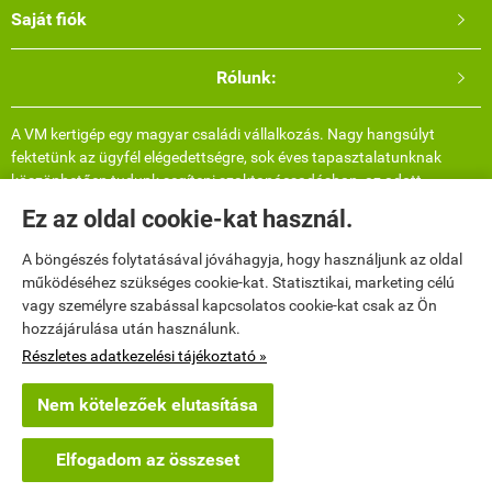
Saját fiók

Rólunk:

A VM kertigép egy magyar családi vállalkozás. Nagy hangsúlyt
fektetünk az ügyfél elégedettségre, sok éves tapasztalatunknak
köszönhetően tudunk segíteni szaktanácsadásban, az adott
termékről bővebb információval, felhasználási területtel és több
Ez az oldal cookie-kat használ.
képpel. Telefonos elérhetőségünkön hétvégén is lehet érdeklődni.
Valós, saját árukészlettel rendelkezünk így nincs meglepetés, azt
A böngészés folytatásával jóváhagyja, hogy használjunk az oldal
küldjük ami a képen van (ellenkező esetben mindenképpen
működéséhez szükséges cookie-kat. Statisztikai, marketing célú
egyeztetünk).
vagy személyre szabással kapcsolatos cookie-kat csak az Ön
hozzájárulása után használunk.
Elérhetőségek

Részletes adatkezelési tájékoztató »
Nem kötelezőek elutasítása
vmkertigep.hu -
Vincz Máté Csaba E.V.
-
ÁSZF
-
Adatkezelési tájékoztató
Elfogadom az összeset
Webáruház készítés
a StartÜzlettel.