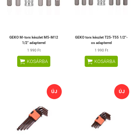
GEKO M-torx készlet M5-M12
GEKO torx készlet T25-T55 1/2"-
1/2" adapterrel
os adapterrel
1 990 Ft
1 990 Ft


KOSÁRBA
KOSÁRBA
ÚJ
ÚJ