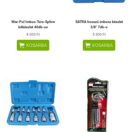
Mar-Pol Imbus-Torx-Spline
SATRA hosszú imbusz készlet
bitkészlet 40db-os
3/8" 7db-o
8 000 Ft
3 300 Ft


KOSÁRBA
KOSÁRBA