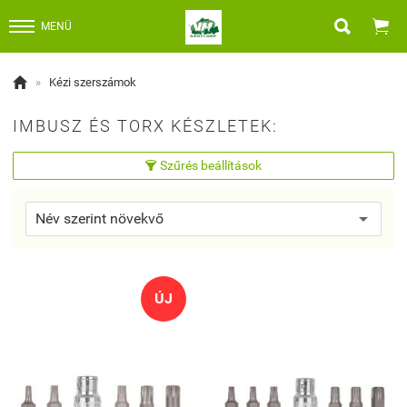


MENÜ

»
Kézi szerszámok
IMBUSZ ÉS TORX KÉSZLETEK:
Szűrés beállítások

ÚJ