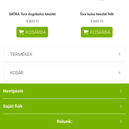
SATRA Torx dugókulcs készlet
Torx kulcs készlet 9db
3 800 Ft
2 000 Ft


KOSÁRBA
KOSÁRBA
TERMÉKEK

KOSÁR

Navigáció

Saját fiók

Rólunk:
