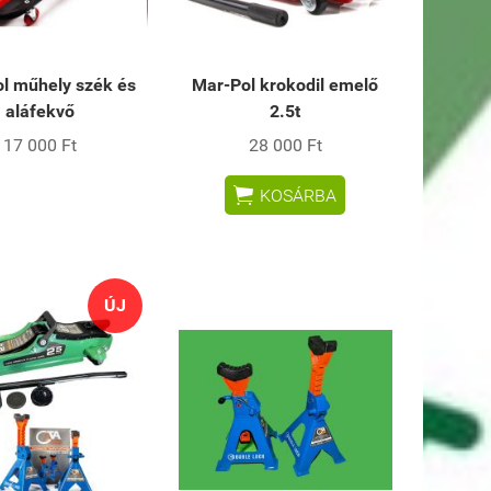
l műhely szék és
Mar-Pol krokodil emelő
aláfekvő
2.5t
17 000 Ft
28 000 Ft

KOSÁRBA
ÚJ