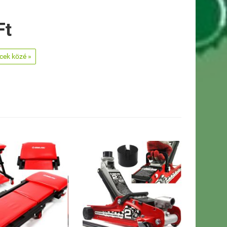
Ft
ncek közé »