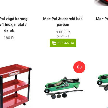
Pol vágó korong
Mar-Pol 3t szerelő bak
Mar-Po
 1 inox, metal /
párban
darab
9 000 Ft
(4 500 / )
180 Ft

KOSÁRBA
ÚJ