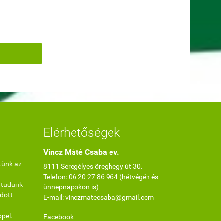
Elérhetőségek
Vincz Máté Csaba ev.
tünk az
8111 Seregélyes öreghegy út 30.
Telefon: 06 20 27 86 964 (hétvégén és
 tudunk
ünnepnapokon is)
dott
E-mail: vinczmatecsaba@gmail.com
ppel.
Facebook