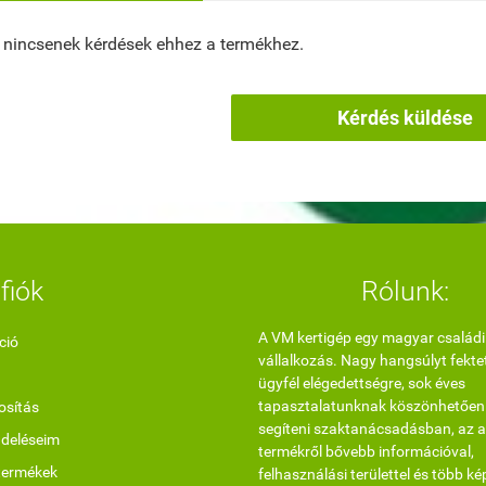
 nincsenek kérdések ehhez a termékhez.
Kérdés küldése
fiók
Rólunk:
A VM kertigép egy magyar családi
ció
vállalkozás. Nagy hangsúlyt fekte
ügyfél elégedettségre, sok éves
tapasztalatunknak köszönhetően
sítás
segíteni szaktanácsadásban, az a
ndeléseim
termékről bővebb információval,
termékek
felhasználási területtel és több ké