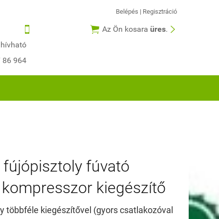
Belépés
|
Regisztráció



Az Ön kosara
üres
.
 hívható
7 86 964
 fújópisztoly fúvató
y kompresszor kiegészítő
y többféle kiegészítővel (gyors csatlakozóval