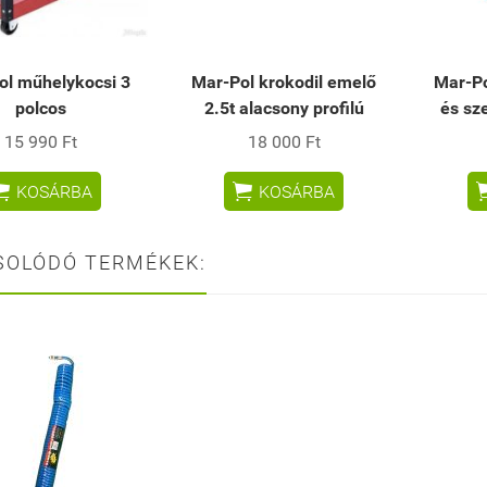
ol műhelykocsi 3
Mar-Pol krokodil emelő
Mar-Po
polcos
2.5t alacsony profilú
és sz
15 990 Ft
18 000 Ft


KOSÁRBA
KOSÁRBA
SOLÓDÓ TERMÉKEK: