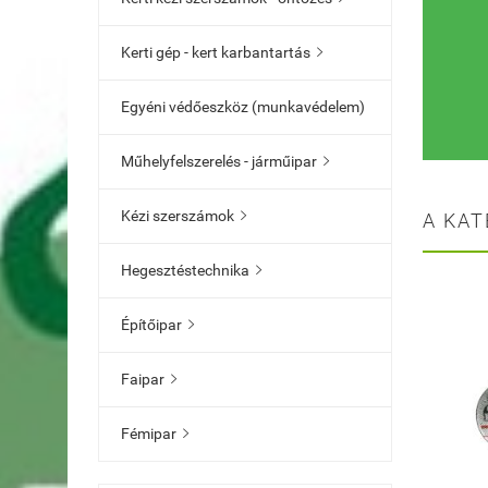
Kerti gép - kert karbantartás

Egyéni védőeszköz (munkavédelem)
Műhelyfelszerelés - járműipar

Kézi szerszámok

A KAT
Hegesztéstechnika

Építőipar

Faipar

Fémipar
