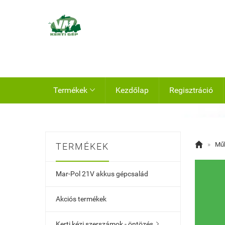
Termékek
Kezdőlap
Regisztráció


»
Műh
TERMÉKEK
Mar-Pol 21V akkus gépcsalád
Akciós termékek
Kerti kézi szerszámok - öntözés
