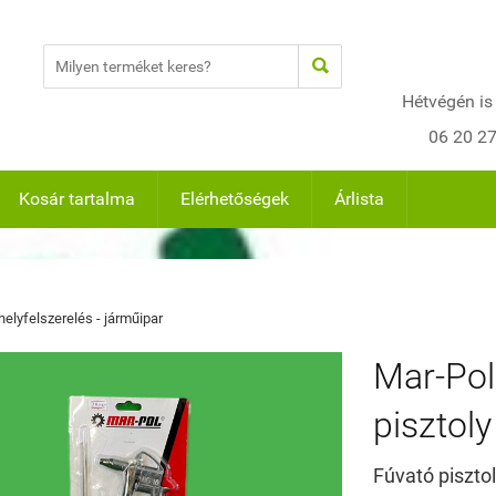

Hétvégén is
06 20 2
Kosár tartalma
Elérhetőségek
Árlista
elyfelszerelés - járműipar
Mar-Pol
pisztol
Fúvató pisztol