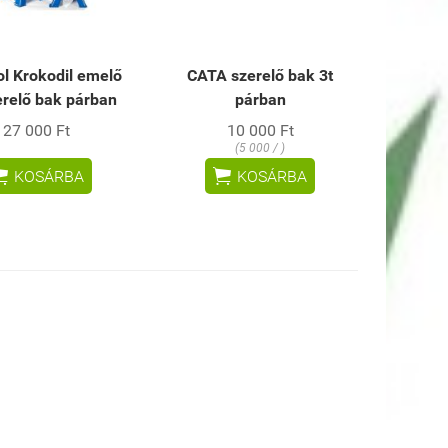
l Krokodil emelő
CATA szerelő bak 3t
erelő bak párban
párban
27 000 Ft
10 000 Ft
(5 000 / )


KOSÁRBA
KOSÁRBA