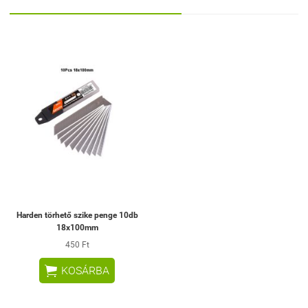
Harden törhető szike penge 10db
18x100mm
450 Ft

KOSÁRBA