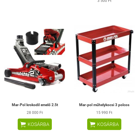
3 500 Ft
Mar-Pol krokodil emelő 2.5t
Mar-pol műhelykocsi 3 polcos
28 000 Ft
15 990 Ft


KOSÁRBA
KOSÁRBA