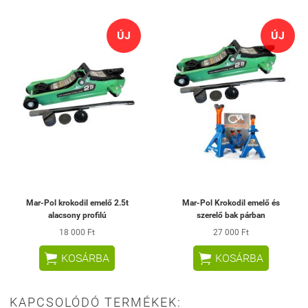
ÚJ
ÚJ
Mar-Pol krokodil emelő 2.5t
Mar-Pol Krokodil emelő és
alacsony profilú
szerelő bak párban
18 000 Ft
27 000 Ft


KOSÁRBA
KOSÁRBA
KAPCSOLÓDÓ TERMÉKEK: