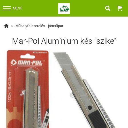


MENÜ

»
Műhelyfelszerelés - járműipar
Mar-Pol Alumínium kés "szike"