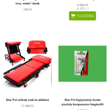
inox, metal / darab
9 000 Ft
(4 500 / )
180 Ft

KOSÁRBA
Mar-Pol műhely szék és aláfekvő
Mar-Pol fújópisztoly fúvató
pisztoly kompresszor kiegészítő
17 000 Ft