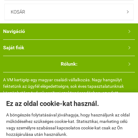
KOSÁR

Navigáció

Saját fiók

Rólunk:

A VM kertigép egy magyar családi vállalkozás. Nagy hangsúlyt
fektetünk az ügyfél elégedettségre, sok éves tapasztalatunknak
köszönhetően tudunk segíteni szaktanácsadásban, az adott
termékről bővebb információval, felhasználási területtel és több
Ez az oldal cookie-kat használ.
képpel. Telefonos elérhetőségünkön hétvégén is lehet érdeklődni.
Valós, saját árukészlettel rendelkezünk így nincs meglepetés, azt
A böngészés folytatásával jóváhagyja, hogy használjunk az oldal
küldjük ami a képen van (ellenkező esetben mindenképpen
működéséhez szükséges cookie-kat. Statisztikai, marketing célú
egyeztetünk).
vagy személyre szabással kapcsolatos cookie-kat csak az Ön
hozzájárulása után használunk.