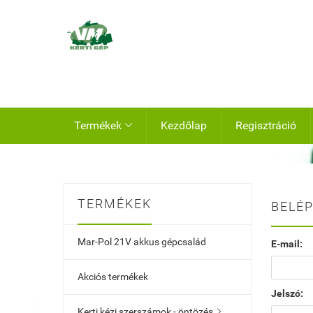
Termékek
Kezdőlap
Regisztráció

TERMÉKEK
BELÉP
Mar-Pol 21V akkus gépcsalád
E-mail:
Akciós termékek
Jelszó:
Kerti kézi szerszámok - öntözés
