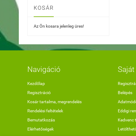
KOSÁR
Az Ön kosara jelenleg üres!
Navigáció
Saját 
Kezdőlap
Regisztrá
Regisztráció
Belépés
Kosár tartalma, megrendelés
Adatmódo
Rendelési feltételek
Eddigi re
Bemutatkozás
Kedvenc 
Elérhetőségek
Letölthet