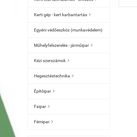
Kerti gép - kert karbantartás

Egyéni védőeszköz (munkavédelem)
Műhelyfelszerelés - járműipar

Kézi szerszámok

Hegesztéstechnika

Építőipar

Faipar

Fémipar
