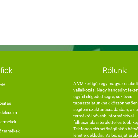
fiók
Rólunk:
A VM kertigép egy magyar családi
ció
vállalkozás. Nagy hangsúlyt fekte
ügyfél elégedettségre, sok éves
tapasztalatunknak köszönhetően
sítás
segíteni szaktanácsadásban, az a
ndeléseim
termékről bővebb információval,
termékek
felhasználási területtel és több ké
Telefonos elérhetőségünkön hétvé
ő termékek
lehet érdeklődni. Valós, saját áruk