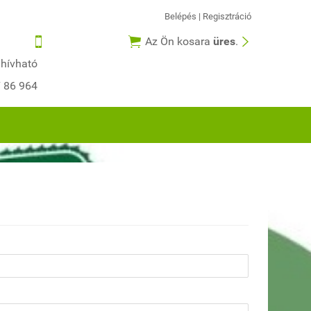
Belépés
|
Regisztráció



Az Ön kosara
üres
.
 hívható
7 86 964