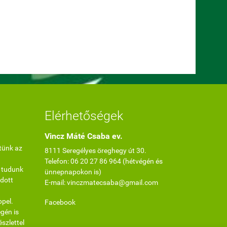
Elérhetőségek
Vincz Máté Csaba ev.
tünk az
8111 Seregélyes öreghegy út 30.
Telefon: 06 20 27 86 964 (hétvégén és
 tudunk
ünnepnapokon is)
dott
E-mail: vinczmatecsaba@gmail.com
ppel.
Facebook
gén is
észlettel