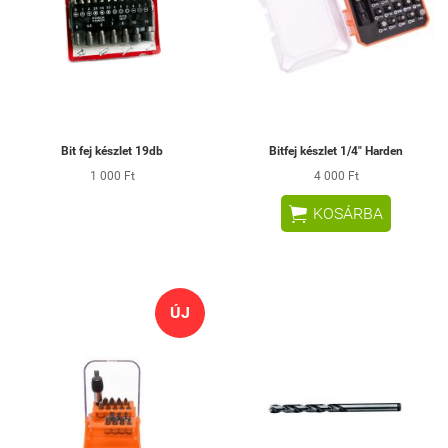
Bit fej készlet 19db
Bitfej készlet 1/4" Harden
1 000 Ft
4 000 Ft

KOSÁRBA
ÚJ