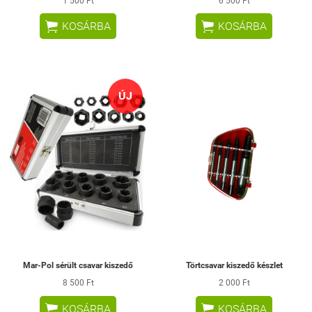
1 500 Ft
6 500 Ft


KOSÁRBA
KOSÁRBA
ÚJ
Mar-Pol sérült csavar kiszedő
Törtcsavar kiszedő készlet
8 500 Ft
2 000 Ft


KOSÁRBA
KOSÁRBA