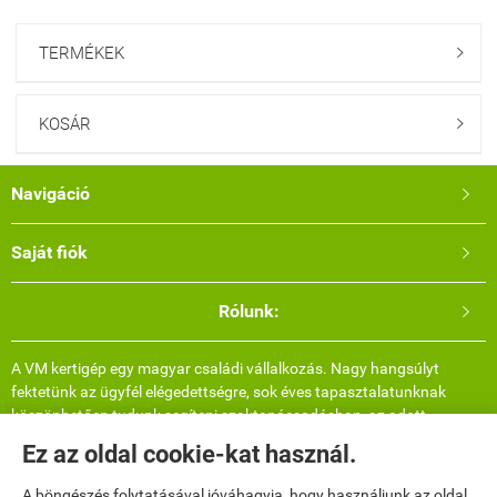
TERMÉKEK

KOSÁR

Navigáció

Saját fiók

Rólunk:

A VM kertigép egy magyar családi vállalkozás. Nagy hangsúlyt
fektetünk az ügyfél elégedettségre, sok éves tapasztalatunknak
köszönhetően tudunk segíteni szaktanácsadásban, az adott
termékről bővebb információval, felhasználási területtel és több
Ez az oldal cookie-kat használ.
képpel. Telefonos elérhetőségünkön hétvégén is lehet érdeklődni.
Valós, saját árukészlettel rendelkezünk így nincs meglepetés, azt
A böngészés folytatásával jóváhagyja, hogy használjunk az oldal