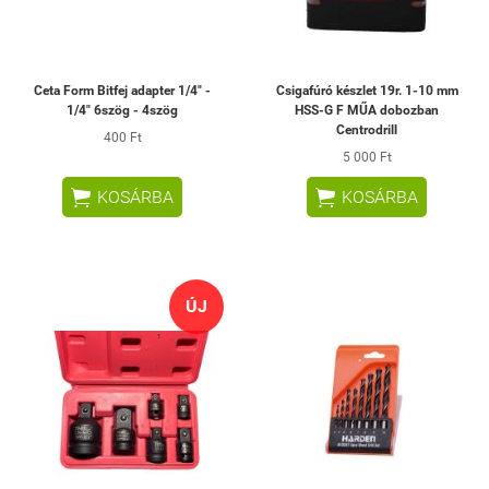
Ceta Form Bitfej adapter 1/4" -
Csigafúró készlet 19r. 1-10 mm
1/4" 6szög - 4szög
HSS-G F MŰA dobozban
Centrodrill
400 Ft
5 000 Ft


KOSÁRBA
KOSÁRBA
ÚJ