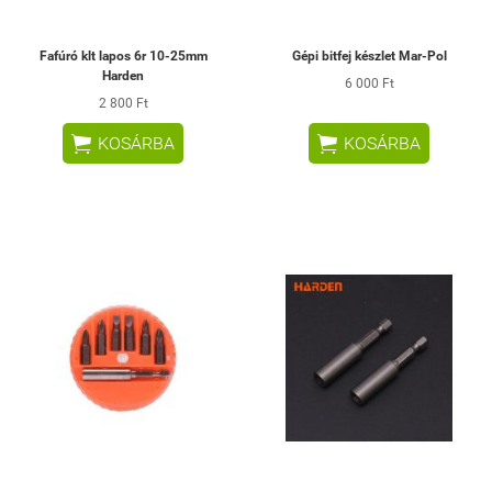
Fafúró klt lapos 6r 10-25mm
Gépi bitfej készlet Mar-Pol
Harden
6 000 Ft
2 800 Ft


KOSÁRBA
KOSÁRBA