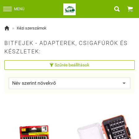


MENÜ

»
Kézi szerszámok
BITFEJEK - ADAPTEREK, CSIGAFÚRÓK ÉS
KÉSZLETEK:
Szűrés beállítások
