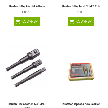
Harden bitfej készlet 7db-os
Harden bitfej tartó "toldó" 2db
1 000 Ft
800 Ft


KOSÁRBA
KOSÁRBA
Harden Hex adapter 1/4", 3/8",
Kraftech lépcsős fúró készlet