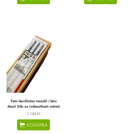
Yato láncfűrész reszelő / lánc
élező 3db-os (választható méret)
1 100 Ft

KOSÁRBA