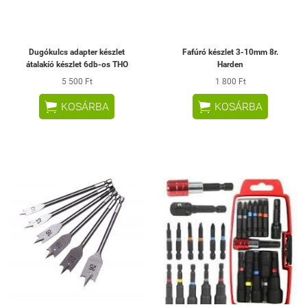
Dugókulcs adapter készlet
Fafúró készlet 3-10mm 8r.
átalakíó készlet 6db-os THO
Harden
5 500 Ft
1 800 Ft


KOSÁRBA
KOSÁRBA