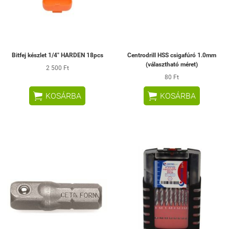
Bitfej készlet 1/4" HARDEN 18pcs
Centrodrill HSS csigafúró 1.0mm
(választható méret)
2 500 Ft
80 Ft


KOSÁRBA
KOSÁRBA