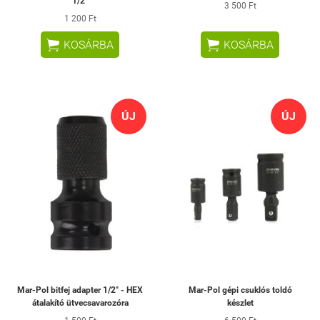
1/2"
3 500 Ft
1 200 Ft


KOSÁRBA
KOSÁRBA
ÚJ
ÚJ
Mar-Pol bitfej adapter 1/2" - HEX
Mar-Pol gépi csuklós toldó
átalakító ütvecsavarozóra
készlet